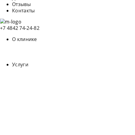
Отзывы
Контакты
+7 4842 74-24-82
О клинике
Лицензии
Наши врачи
Интервью с главным врачом
Услуги
Детская стоматология
Диагностика
Косметология в Абхазии
Имплантация зубов
Исправление неправильного прикуса
Лечение зубов
Отбеливание зубов
Протезирование зубов
Профилактика
Стерилизация инструментария
Удаление зубов