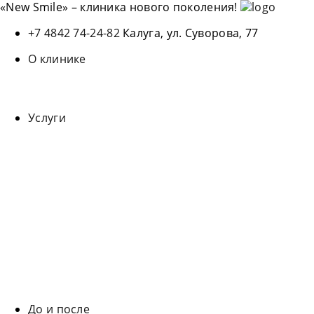
«New Smile» – клиника нового поколения!
+7 4842 74-24-82
Калуга, ул. Суворова, 77
О клинике
Лицензии
Наши врачи
Интервью с главным врачом
Услуги
Детская стоматология
Диагностика
Косметология в Абхазии
Имплантация зубов
Исправление неправильного прикуса
Лечение зубов
Отбеливание зубов
Протезирование зубов
Профилактика
Стерилизация инструментария
Удаление зубов
Эстетическая стоматология
До и после